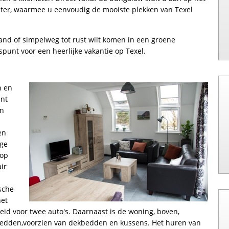
eter, waarmee u eenvoudig de mooiste plekken van Texel
rand of simpelweg tot rust wilt komen in een groene
punt voor een heerlijke vakantie op Texel.
n en
unt
en
en
ige
 op
ir
sche
het
eid voor twee auto's. Daarnaast is de woning, boven,
bedden,voorzien van dekbedden en kussens. Het huren van