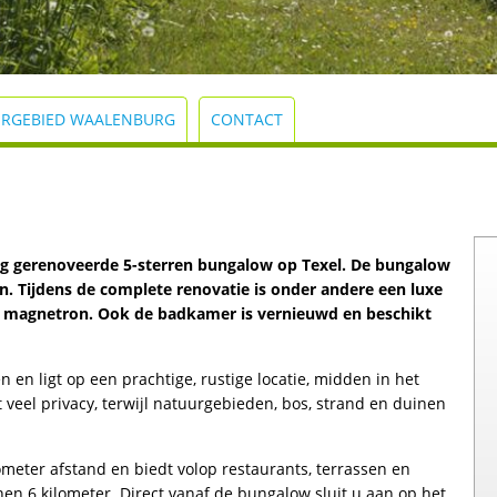
RGEBIED WAALENBURG
CONTACT
dig gerenoveerde 5-sterren bungalow op Texel. De bungalow
n. Tijdens de complete renovatie is onder andere een luxe
 magnetron. Ook de badkamer is vernieuwd en beschikt
 en ligt op een prachtige, rustige locatie, midden in het
 veel privacy, terwijl natuurgebieden, bos, strand en duinen
lometer afstand en biedt volop restaurants, terrassen en
en 6 kilometer. Direct vanaf de bungalow sluit u aan op het