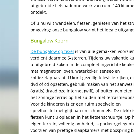
uitgebreide fietspadennetwerk van ruim 140 kilom
ontdekt.
Of u nu wilt wandelen, fietsen, genieten van het st
omgeving: onze bungalow vormt het ideale uitgangs
Bungalow Koorn
De bungalow op texel
is van alle gemakken voorzie
verdient daarmee 5-sterren. Tijdens uw vakantie k
u uitgebreid koken in de compleet ingerichte keuk
met magnetron, oven, waterkoker, senseo en
koffiezetapparaat. U kunt gezellig televisie kijken, e
dvd of cd opzetten, gebruik maken van het aanwez
(gratis) draadloze internet (wifi), of buiten genieten
het zonnige terras op het zuiden met terrasmeubila
Voor de kinderen is er een ruim speelveld en
speeltoestel met glijbaan en schommels. De elektri
fietsen kunt u opladen in het fietsenschuurtje. Op 
eigen terrein, volledig omheind, is parkeergelegenh
voorzien van prettige slaapkamers met boxspring 