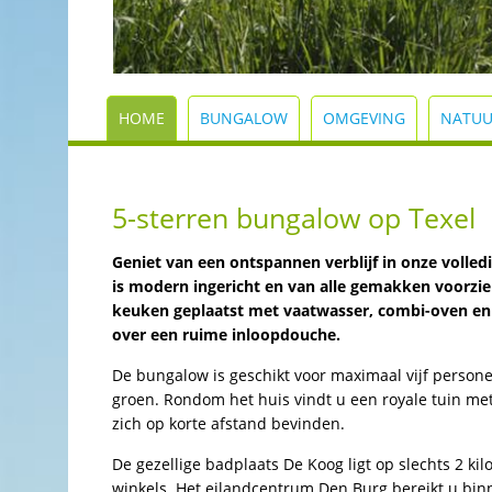
HOME
BUNGALOW
OMGEVING
NATUU
5-sterren bungalow op Texel
Geniet van een ontspannen verblijf in onze volle
is modern ingericht en van alle gemakken voorzie
keuken geplaatst met vaatwasser, combi-oven en
over een ruime inloopdouche.
De bungalow is geschikt voor maximaal vijf personen
groen. Rondom het huis vindt u een royale tuin met
zich op korte afstand bevinden.
De gezellige badplaats De Koog ligt op slechts 2 ki
winkels. Het eilandcentrum Den Burg bereikt u binn